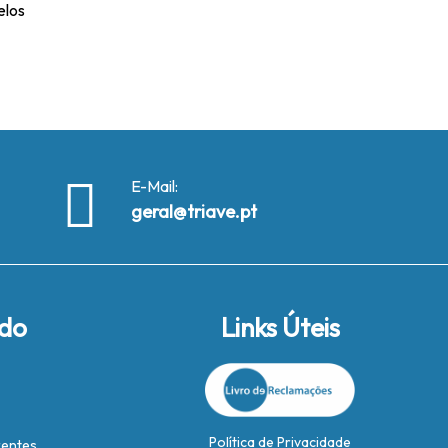
elos
E-Mail:
geral@triave.pt
ido
Links Úteis
Política de Privacidade
rentes