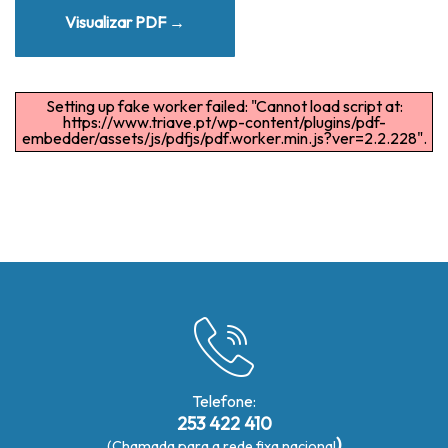
Visualizar PDF →
Setting up fake worker failed: "Cannot load script at:
https://www.triave.pt/wp-content/plugins/pdf-
embedder/assets/js/pdfjs/pdf.worker.min.js?ver=2.2.228".
Telefone:
253 422 410
)
(Chamada para a rede fixa nacional