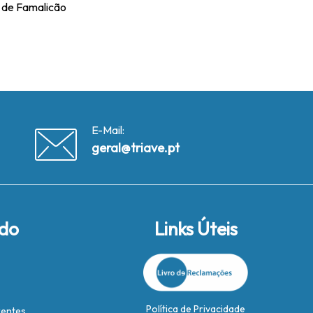
a de Famalicão
E-Mail:
geral@triave.pt
ido
Links Úteis
Política de Privacidade
rentes