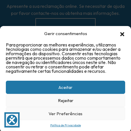
Apresente a sua reclamação online. Se necessitar de ajuda
por favor contacte-nos ou obtenha mais informações.
Reclamação →
Gerir consentimentos
Para proporcionar as melhores experiências, utilizamos
tecnologias como cookies para armazenar e/ou aceder a
informações do dispositivo. Consentir estas tecnologias
permitirá que processemos dados como comportamento
de navegação ou identificadores únicos neste site. Não
© 2025 Triave - Todos os direitos reservados
consentir ou retirar o consentimento pode afetar
negativamente certas funcionalidades e recursos.
Aceitar
Rejeitar
Ver Preferências
Política de Privacidade