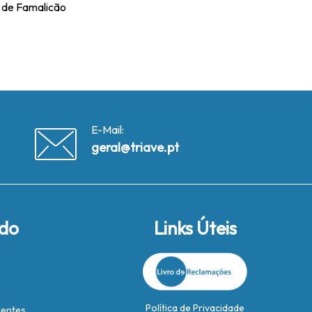
a de Famalicão
E-Mail:
geral@triave.pt
ido
Links Úteis
Política de Privacidade
rentes