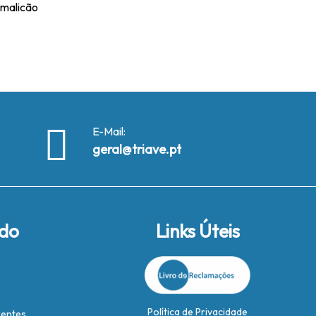
amalicão
E-Mail:
geral@triave.pt
ido
Links Úteis
Política de Privacidade
rentes