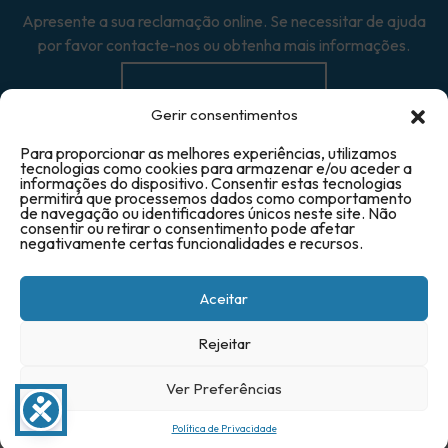
Apresente a sua reclamação online. Se necessitar de ajuda
por favor contacte-nos ou obtenha mais informações.
Reclamação →
Gerir consentimentos
Para proporcionar as melhores experiências, utilizamos
tecnologias como cookies para armazenar e/ou aceder a
informações do dispositivo. Consentir estas tecnologias
permitirá que processemos dados como comportamento
de navegação ou identificadores únicos neste site. Não
© 2025 Triave - Todos os direitos reservados
consentir ou retirar o consentimento pode afetar
negativamente certas funcionalidades e recursos.
Aceitar
Rejeitar
Ver Preferências
Política de Privacidade