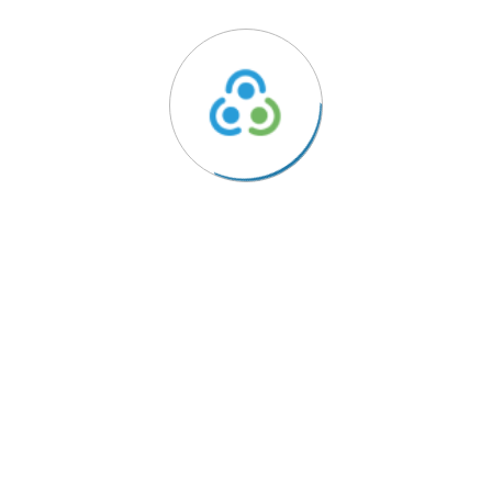
e Famalicão
ido
Links Úteis
Política de Privacidade
rentes