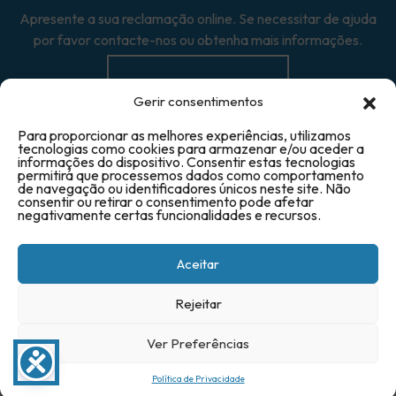
Apresente a sua reclamação online. Se necessitar de ajuda
por favor contacte-nos ou obtenha mais informações.
Reclamação →
Gerir consentimentos
Para proporcionar as melhores experiências, utilizamos
tecnologias como cookies para armazenar e/ou aceder a
informações do dispositivo. Consentir estas tecnologias
permitirá que processemos dados como comportamento
de navegação ou identificadores únicos neste site. Não
© 2025 Triave - Todos os direitos reservados
consentir ou retirar o consentimento pode afetar
negativamente certas funcionalidades e recursos.
Aceitar
Rejeitar
Ver Preferências
Política de Privacidade