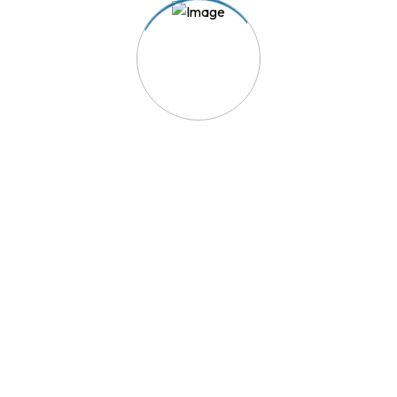
m
ido
Links Úteis
Política de Privacidade
rentes