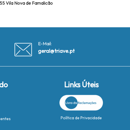
-855 Vila Nova de Famalicão
E-Mail:
geral@triave.pt
ido
Links Úteis
Política de Privacidade
rentes