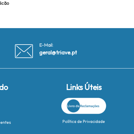
licão
E-Mail:
geral@triave.pt
ido
Links Úteis
Política de Privacidade
rentes