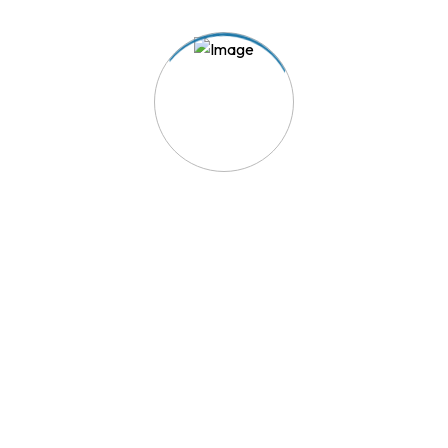
TRIAVE - A solução para os seus conflitos de consumo.
Acesso Rápido
Reclamação
Aderir ao TRIAVE
Lista de Empresas Aderentes