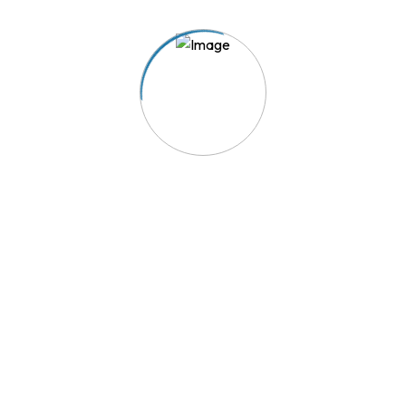
TRIAVE - A solução para os seus conflitos de consumo.
Acesso Rápido
Reclamação
Aderir ao TRIAVE
Lista de Empresas Aderentes