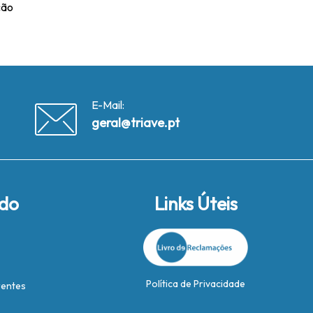
icão
E-Mail:
geral@triave.pt
ido
Links Úteis
Política de Privacidade
rentes