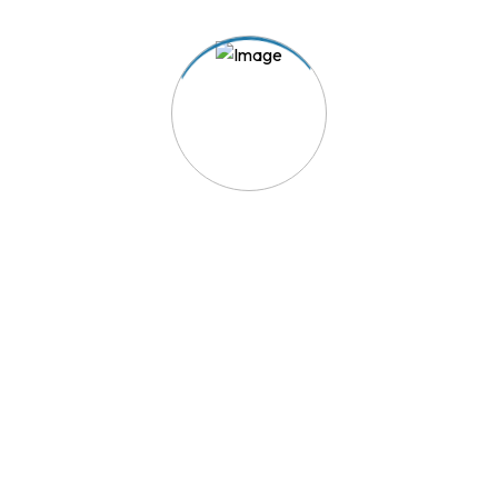
TRIAVE - A solução para os seus conflitos de consumo.
Acesso Rápido
Reclamação
Aderir ao TRIAVE
Lista de Empresas Aderentes