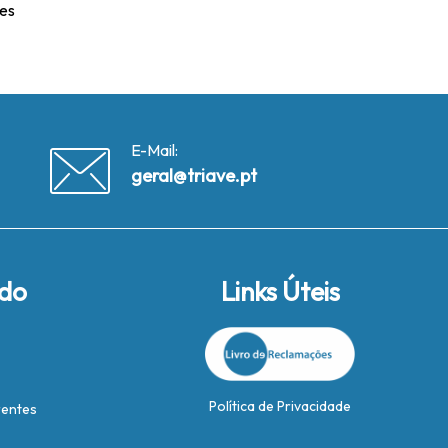
ães
E-Mail:
geral@triave.pt
ido
Links Úteis
Política de Privacidade
rentes