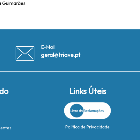
24 Guimarães
E-Mail:
geral@triave.pt
ido
Links Úteis
Política de Privacidade
rentes