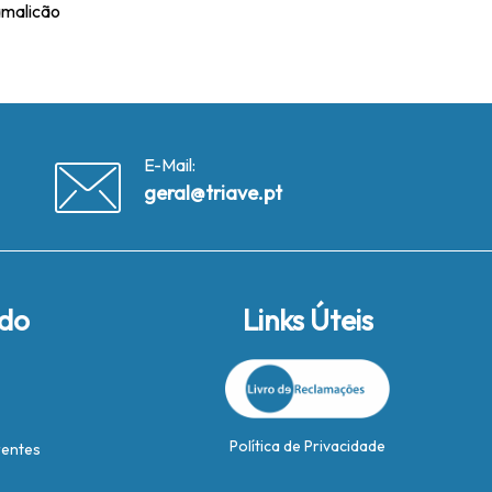
amalicão
E-Mail:
geral@triave.pt
ido
Links Úteis
Política de Privacidade
rentes