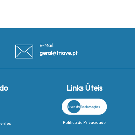
R
E-Mail:
geral@triave.pt
ido
Links Úteis
Política de Privacidade
rentes