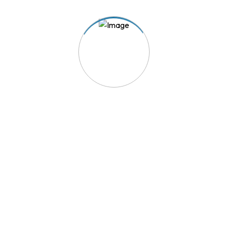
TRIAVE - A solução para os seus conflitos de consumo.
Acesso Rápido
Reclamação
Aderir ao TRIAVE
Lista de Empresas Aderentes