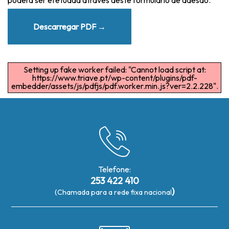
Descarregar PDF →
Setting up fake worker failed: "Cannot load script at:
https://www.triave.pt/wp-content/plugins/pdf-
embedder/assets/js/pdfjs/pdf.worker.min.js?ver=2.2.228".
Telefone:
253 422 410
)
(Chamada para a rede fixa nacional