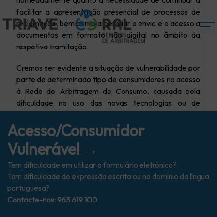
nomeadamente quanto à necessidade de continuar a
facilitar a apresentação presencial de processos de
reclamação, bem como a permitir o envio e o acesso a
documentos em formato não digital no âmbito da
respetiva tramitação.
Cremos ser evidente a situação de vulnerabilidade por
parte de determinado tipo de consumidores no acesso
à Rede de Arbitragem de Consumo, causada pela
dificuldade no uso das novas tecnologias ou de
expressão escrita muitas vezes originada por uma
Acesso/Consumidor
completa falta de domínio da língua portuguesa.
Vulnerável →
Nesta situação parecem estar, sobretudo, uma parte
da população sénior e os imigrantes originários de
Tem dificuldade em utilizar o formulário eletrónico?
países não lusófonos.
Tem dificuldade de expressão escrita ou no domínio da língua
portuguesa?
Assim sendo, o TRIAVE pretende facilitar aos
Contacte-nos: 963 619 100
consumidores em situação de vulnerabilidade, quanto à
possibilidade de efetivação dos seus direitos, a