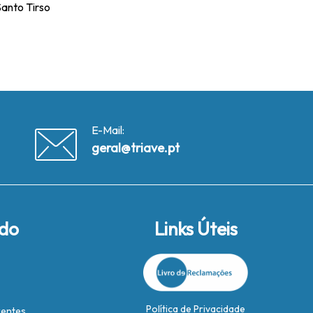
 Santo Tirso
E-Mail:
geral@triave.pt
ido
Links Úteis
Política de Privacidade
rentes