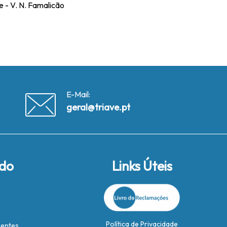
e - V. N. Famalicão
E-Mail:
geral@triave.pt
ido
Links Úteis
Política de Privacidade
rentes