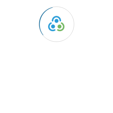
ário 4760-325 Vila Nova de Famalicão
ido
Links Úteis
Política de Privacidade
rentes