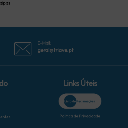
Taipas
E-Mail:
geral@triave.pt
ido
Links Úteis
Política de Privacidade
rentes